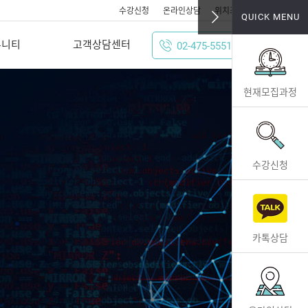
수강신청
온라인상담
위치조회
QUICK MENU
뮤니티
고객상담센터
02-475-5551
현재모집과정
수강신청
카톡상담