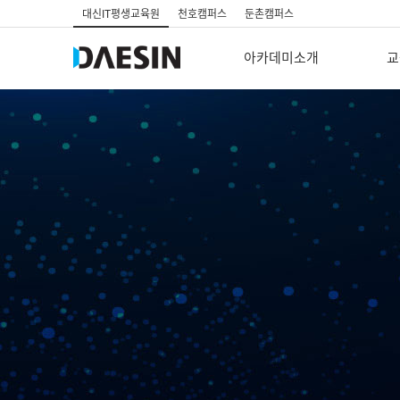
대신IT평생교육원
천호캠퍼스
둔촌캠퍼스
아카데미소개
교