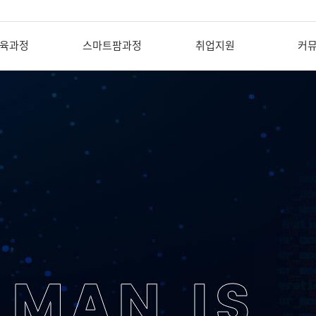
육과정
스마트팜과정
취업지원
커