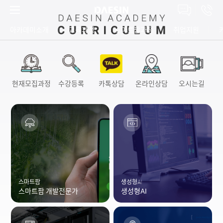
아카데미소개
교육과정
스마트팜과정
취업지원
고객상담센터
현재모집과정
수강등록
카톡상담
온라인상담
오시는길
스마트팜
생성형AI
스마트팜 개발전문가
생성형AI