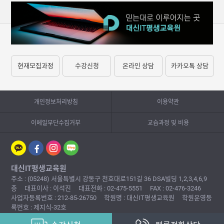
현재모집과정
수강신청
온라인 상담
카카오톡 상담
개인정보처리방침
이용약관
이메일무단수집거부
교습과정 및 비용
대신IT평생교육원
주소 : (05248) 서울특별시 강동구 천호대로151길 36 DSA빌딩 1,2,3,4,6,9
층
대표이사 : 이석진
대표전화 : 02-475-5551
FAX : 02-476-3246
사업자등록번호 : 212-85-26750
학원명 : 대신IT평생교육원
학원운영등
록번호 : 제지식-32호