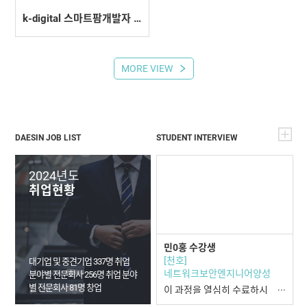
k-digital 스마트팜개발자 과정 6기프로젝트발표회
MORE VIEW
DAESIN JOB LIST
STUDENT INTERVIEW
2024년도
취업현황
민0홍 수강생
[천호]
대기업 및 중견기업 337명 취업
네트워크보안엔지니어양성
분야별 전문회사 256명 취업
분야
별 전문회사 81명 창업
이 과정을 열심히 수료하시
고 고급인력으로 필요인력으